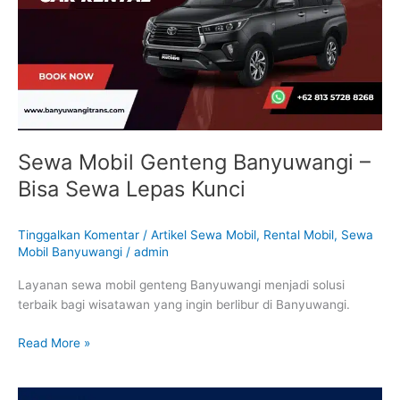
–
Bisa
Sewa
Lepas
Kunci
Sewa Mobil Genteng Banyuwangi –
Bisa Sewa Lepas Kunci
Tinggalkan Komentar
/
Artikel Sewa Mobil
,
Rental Mobil
,
Sewa
Mobil Banyuwangi
/
admin
Layanan sewa mobil genteng Banyuwangi menjadi solusi
terbaik bagi wisatawan yang ingin berlibur di Banyuwangi.
Read More »
Rental