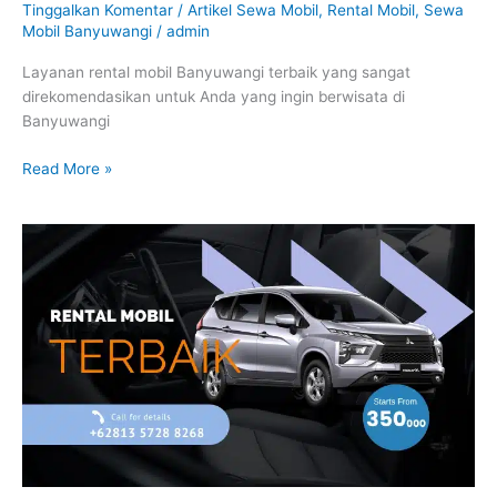
Tinggalkan Komentar
/
Artikel Sewa Mobil
,
Rental Mobil
,
Sewa
Mobil Banyuwangi
/
admin
Layanan rental mobil Banyuwangi terbaik yang sangat
direkomendasikan untuk Anda yang ingin berwisata di
Banyuwangi
Read More »
Rental
Mobil
Terbaik
Dengan
Harga
Murah
–
Amankah?