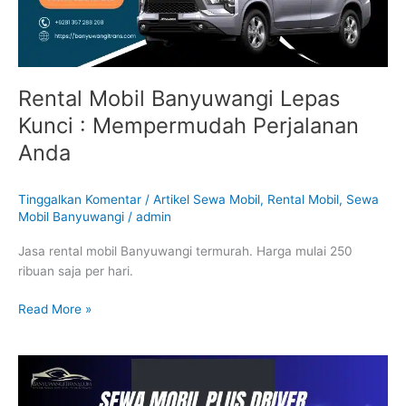
Perjalanan
Anda
Rental Mobil Banyuwangi Lepas
Kunci : Mempermudah Perjalanan
Anda
Tinggalkan Komentar
/
Artikel Sewa Mobil
,
Rental Mobil
,
Sewa
Mobil Banyuwangi
/
admin
Jasa rental mobil Banyuwangi termurah. Harga mulai 250
ribuan saja per hari.
Read More »
Mengapa
Sewa
Mobil