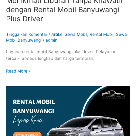
Menikmati Liburan Tanpa Khawatir
dengan Rental Mobil Banyuwangi
Plus Driver
Tinggalkan Komentar
/
Artikel Sewa Mobil
,
Rental Mobil
,
Sewa
Mobil Banyuwangi
/
admin
Layanan rental mobil Banyuwangi plus driver. Pelayanan
terbaik, armada lengkap dan harga termurah.
Read More »
Rental
Mobil
Banyuwangi
Lepas
Kunci
:
Mempermudah