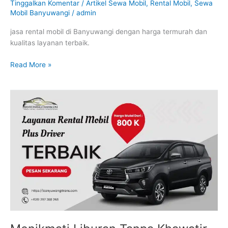
Tinggalkan Komentar
/
Artikel Sewa Mobil
,
Rental Mobil
,
Sewa
Mobil Banyuwangi
/
admin
jasa rental mobil di Banyuwangi dengan harga termurah dan
kualitas layanan terbaik.
Read More »
Menikmati
Liburan
Tanpa
Khawatir
dengan
Rental
Mobil
Banyuwangi
Plus
Driver