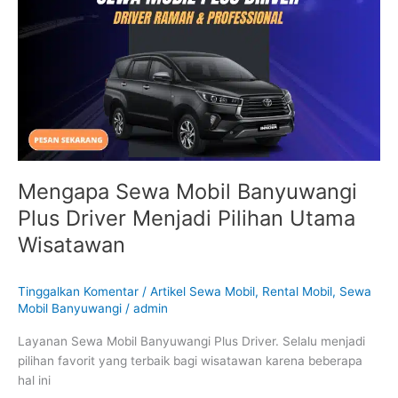
Banyuwangi
Plus
Driver
Menjadi
Pilihan
Utama
Wisatawan
Mengapa Sewa Mobil Banyuwangi
Plus Driver Menjadi Pilihan Utama
Wisatawan
Tinggalkan Komentar
/
Artikel Sewa Mobil
,
Rental Mobil
,
Sewa
Mobil Banyuwangi
/
admin
Layanan Sewa Mobil Banyuwangi Plus Driver. Selalu menjadi
pilihan favorit yang terbaik bagi wisatawan karena beberapa
hal ini