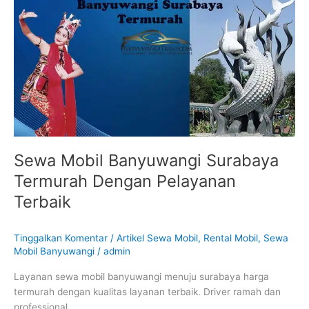
Banyuwangi
Surabaya
Termurah
Dengan
Pelayanan
Terbaik
Sewa Mobil Banyuwangi Surabaya
Termurah Dengan Pelayanan
Terbaik
Tinggalkan Komentar
/
Artikel Sewa Mobil
,
Rental Mobil
,
Sewa
Mobil Banyuwangi
/
admin
Layanan sewa mobil banyuwangi menuju surabaya harga
termurah dengan kualitas layanan terbaik. Driver ramah dan
professional.