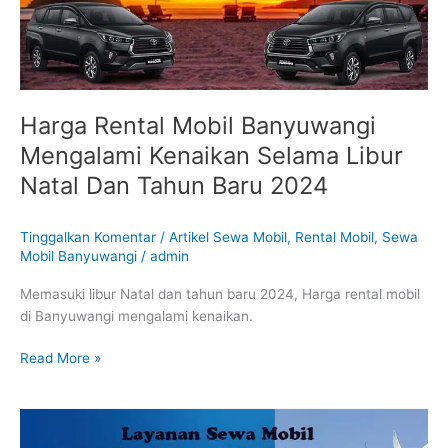
Libur
Natal
Dan
Tahun
Baru
Harga Rental Mobil Banyuwangi
2024
Mengalami Kenaikan Selama Libur
Natal Dan Tahun Baru 2024
Tinggalkan Komentar
/
Artikel Sewa Mobil
,
Rental Mobil
,
Sewa
Mobil Banyuwangi
/
admin
Memasuki libur Natal dan tahun baru 2024, Harga rental mobil
di Banyuwangi mengalami kenaikan.
Read More »
Sewa
Mobil