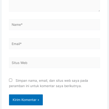
Name*
Email*
Situs
Web
Simpan nama, email, dan situs web saya pada
peramban ini untuk komentar saya berikutnya.