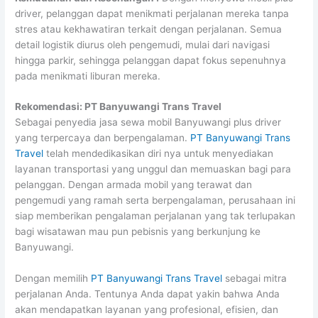
driver, pelanggan dapat menikmati perjalanan mereka tanpa
stres atau kekhawatiran terkait dengan perjalanan. Semua
detail logistik diurus oleh pengemudi, mulai dari navigasi
hingga parkir, sehingga pelanggan dapat fokus sepenuhnya
pada menikmati liburan mereka.
Rekomendasi: PT Banyuwangi Trans Travel
Sebagai penyedia jasa sewa mobil Banyuwangi plus driver
yang terpercaya dan berpengalaman.
PT Banyuwangi Trans
Travel
telah mendedikasikan diri nya untuk menyediakan
layanan transportasi yang unggul dan memuaskan bagi para
pelanggan. Dengan armada mobil yang terawat dan
pengemudi yang ramah serta berpengalaman, perusahaan ini
siap memberikan pengalaman perjalanan yang tak terlupakan
bagi wisatawan mau pun pebisnis yang berkunjung ke
Banyuwangi.
Dengan memilih
PT Banyuwangi Trans Travel
sebagai mitra
perjalanan Anda. Tentunya Anda dapat yakin bahwa Anda
akan mendapatkan layanan yang profesional, efisien, dan