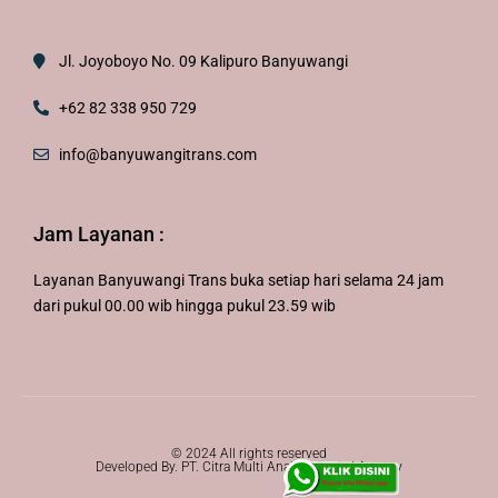
Jl. Joyoboyo No. 09 Kalipuro Banyuwangi
+62 82 338 950 729
info@banyuwangitrans.com
Jam Layanan :
Layanan Banyuwangi Trans buka setiap hari selama 24 jam
dari pukul 00.00 wib hingga pukul 23.59 wib
© 2024 All rights reserved
Developed By. PT. Citra Multi Analisis Digital Agency