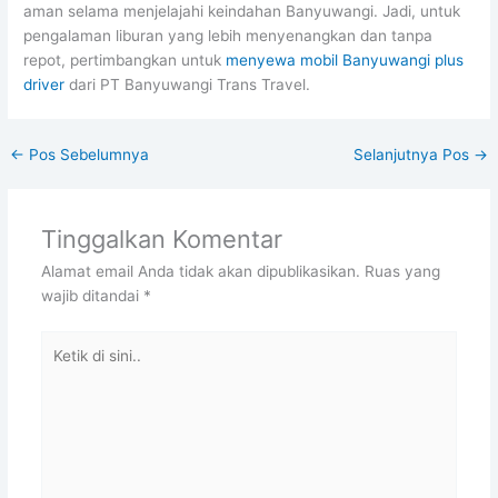
aman selama menjelajahi keindahan Banyuwangi. Jadi, untuk
pengalaman liburan yang lebih menyenangkan dan tanpa
repot, pertimbangkan untuk
menyewa mobil Banyuwangi plus
driver
dari PT Banyuwangi Trans Travel.
←
Pos Sebelumnya
Selanjutnya Pos
→
Tinggalkan Komentar
Alamat email Anda tidak akan dipublikasikan.
Ruas yang
wajib ditandai
*
Ketik
di
sini..