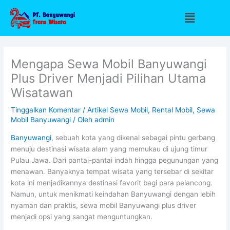
Lewati
Menu
ke
konten
Mengapa Sewa Mobil Banyuwangi
Plus Driver Menjadi Pilihan Utama
Wisatawan
Tinggalkan Komentar
/
Artikel Sewa Mobil
,
Rental Mobil
,
Sewa
Mobil Banyuwangi
/ Oleh
admin
Banyuwangi
, sebuah kota yang dikenal sebagai pintu gerbang
menuju destinasi wisata alam yang memukau di ujung timur
Pulau Jawa. Dari pantai-pantai indah hingga pegunungan yang
menawan. Banyaknya tempat wisata yang tersebar di sekitar
kota ini menjadikannya destinasi favorit bagi para pelancong.
Namun, untuk menikmati keindahan Banyuwangi dengan lebih
nyaman dan praktis, sewa mobil Banyuwangi plus driver
menjadi opsi yang sangat menguntungkan.