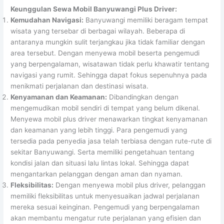
Keunggulan Sewa Mobil Banyuwangi Plus Driver:
Kemudahan Navigasi:
Banyuwangi memiliki beragam tempat
wisata yang tersebar di berbagai wilayah. Beberapa di
antaranya mungkin sulit terjangkau jika tidak familiar dengan
area tersebut. Dengan menyewa mobil beserta pengemudi
yang berpengalaman, wisatawan tidak perlu khawatir tentang
navigasi yang rumit. Sehingga dapat fokus sepenuhnya pada
menikmati perjalanan dan destinasi wisata.
Kenyamanan dan Keamanan:
Dibandingkan dengan
mengemudikan mobil sendiri di tempat yang belum dikenal.
Menyewa mobil plus driver menawarkan tingkat kenyamanan
dan keamanan yang lebih tinggi. Para pengemudi yang
tersedia pada penyedia jasa telah terbiasa dengan rute-rute di
sekitar Banyuwangi. Serta memiliki pengetahuan tentang
kondisi jalan dan situasi lalu lintas lokal. Sehingga dapat
mengantarkan pelanggan dengan aman dan nyaman.
Fleksibilitas:
Dengan menyewa mobil plus driver, pelanggan
memiliki fleksibilitas untuk menyesuaikan jadwal perjalanan
mereka sesuai keinginan. Pengemudi yang berpengalaman
akan membantu mengatur rute perjalanan yang efisien dan