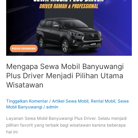
Banyuwangi
Plus
Driver
Menjadi
Pilihan
Utama
Wisatawan
Mengapa Sewa Mobil Banyuwangi
Plus Driver Menjadi Pilihan Utama
Wisatawan
Tinggalkan Komentar
/
Artikel Sewa Mobil
,
Rental Mobil
,
Sewa
Mobil Banyuwangi
/
admin
Layanan Sewa Mobil Banyuwangi Plus Driver. Selalu menjadi
pilihan favorit yang terbaik bagi wisatawan karena beberapa
hal ini