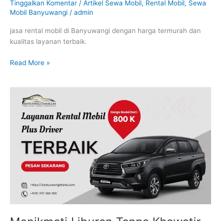
Tinggalkan Komentar
/
Artikel Sewa Mobil
,
Rental Mobil
,
Sewa
Mobil Banyuwangi
/
admin
jasa rental mobil di Banyuwangi dengan harga termurah dan
kualitas layanan terbaik.
Read More »
Menikmati
Liburan
Tanpa
Khawatir
dengan
Rental
Mobil
Banyuwangi
Plus
Driver