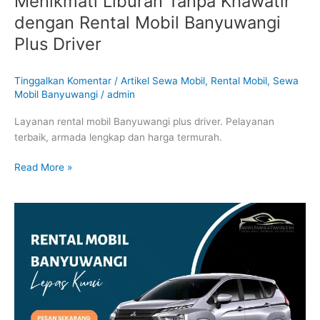
Menikmati Liburan Tanpa Khawatir
dengan Rental Mobil Banyuwangi
Plus Driver
Tinggalkan Komentar
/
Artikel Sewa Mobil
,
Rental Mobil
,
Sewa
Mobil Banyuwangi
/
admin
Layanan rental mobil Banyuwangi plus driver. Pelayanan
terbaik, armada lengkap dan harga termurah.
Read More »
Rental
Mobil
Banyuwangi
Lepas
Kunci
:
Mempermudah