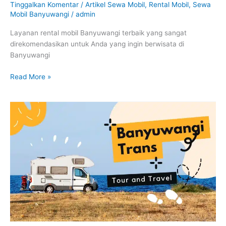
Tinggalkan Komentar
/
Artikel Sewa Mobil
,
Rental Mobil
,
Sewa
Mobil Banyuwangi
/
admin
Layanan rental mobil Banyuwangi terbaik yang sangat
direkomendasikan untuk Anda yang ingin berwisata di
Banyuwangi
Read More »
Sewa
Mobil
Jember
Banyuwangi
–
Fleksibilitas
yang
Tak
Tergantikan