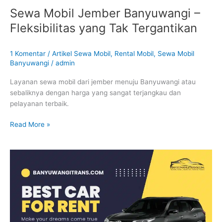
Sewa Mobil Jember Banyuwangi –
Fleksibilitas yang Tak Tergantikan
1 Komentar
/
Artikel Sewa Mobil
,
Rental Mobil
,
Sewa Mobil
Banyuwangi
/
admin
Layanan sewa mobil dari jember menuju Banyuwangi atau
sebaliknya dengan harga yang sangat terjangkau dan
pelayanan terbaik.
Read More »
Mengapa
Sewa
Mobil
Banyuwangi
Malang
adalah
Pilihan