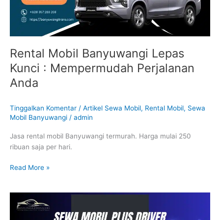
Perjalanan
Anda
Rental Mobil Banyuwangi Lepas
Kunci : Mempermudah Perjalanan
Anda
Tinggalkan Komentar
/
Artikel Sewa Mobil
,
Rental Mobil
,
Sewa
Mobil Banyuwangi
/
admin
Jasa rental mobil Banyuwangi termurah. Harga mulai 250
ribuan saja per hari.
Read More »
Mengapa
Sewa
Mobil