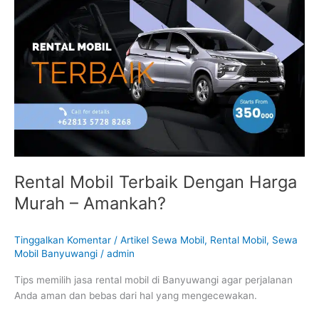
Mobil
Terbaik
Dengan
Harga
Murah
–
Amankah?
Rental Mobil Terbaik Dengan Harga
Murah – Amankah?
Tinggalkan Komentar
/
Artikel Sewa Mobil
,
Rental Mobil
,
Sewa
Mobil Banyuwangi
/
admin
Tips memilih jasa rental mobil di Banyuwangi agar perjalanan
Anda aman dan bebas dari hal yang mengecewakan.