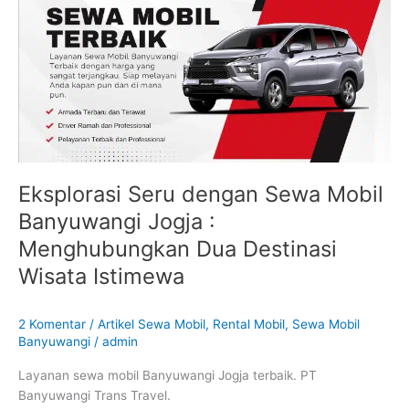
Sewa
Mobil
Banyuwangi
Jogja
:
Menghubungkan
Dua
Destinasi
Wisata
Eksplorasi Seru dengan Sewa Mobil
Istimewa
Banyuwangi Jogja :
Menghubungkan Dua Destinasi
Wisata Istimewa
2 Komentar
/
Artikel Sewa Mobil
,
Rental Mobil
,
Sewa Mobil
Banyuwangi
/
admin
Layanan sewa mobil Banyuwangi Jogja terbaik. PT
Banyuwangi Trans Travel.