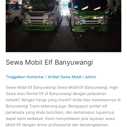
Sewa Mobil Elf Banyuwangi
Tinggalkan Komentar
/
Artikel Sewa Mobil
/
admin
Sewa Mobil Elf Banyuwangi Sewa Mobil Elf Banyuwangi. Ingin
Sewa atau Rental Elf di Banyuwangi dengan pelayanan
terbaik? dengan harga yang murah? Anda bisa memesannya di
Banyuwangi Trans sekarang juga. Berapapun jumlah elf
pariwisata yang Anda butuhkan, dan kemanapun tujuannya,
dapat kami sediakan. Kami menyediakan jasa layanan sewa
Mobil Elf dengan driver professional dan berpengalaman.