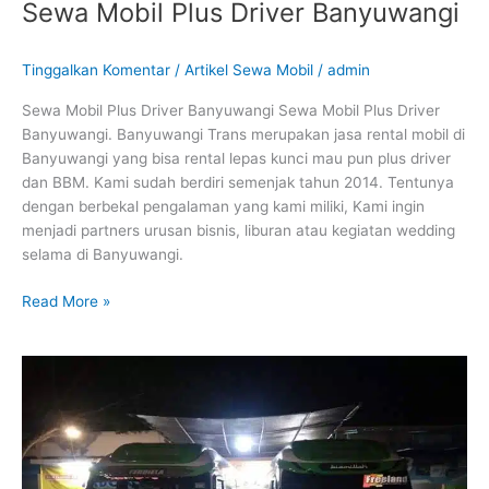
Sewa Mobil Plus Driver Banyuwangi
Tinggalkan Komentar
/
Artikel Sewa Mobil
/
admin
Sewa Mobil Plus Driver Banyuwangi Sewa Mobil Plus Driver
Banyuwangi. Banyuwangi Trans merupakan jasa rental mobil di
Banyuwangi yang bisa rental lepas kunci mau pun plus driver
dan BBM. Kami sudah berdiri semenjak tahun 2014. Tentunya
dengan berbekal pengalaman yang kami miliki, Kami ingin
menjadi partners urusan bisnis, liburan atau kegiatan wedding
selama di Banyuwangi.
Read More »
Sewa
Mobil
Elf
Banyuwangi