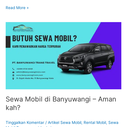
Read More »
Sewa
Mobil
di
Banyuwangi
–
Aman
kah?
Sewa Mobil di Banyuwangi – Aman
kah?
Tinggalkan Komentar
/
Artikel Sewa Mobil
,
Rental Mobil
,
Sewa